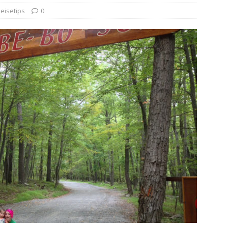
tle – sannheten bak H.H. Holmes’ beryktede dødslabyrint
eisetips
0