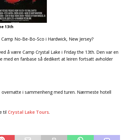
he 13th
til Camp No-Be-Bo-Sco i Hardwick, New Jersey?
n ved å være Camp Crystal Lake i Friday the 13th. Den var en
se med en fanbase så dedikert at leiren fortsatt avholder
s å overnatte i sammenheng med turen. Nærmeste hotell
 til
Crystal Lake Tours
.