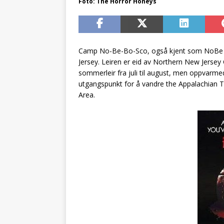
Foto: The Horror Honeys
Camp No-Be-Bo-Sco, også kjent som NoBe er
Jersey. Leiren er eid av Northern New Jerse
sommerleir fra juli til august, men oppvarmed
utgangspunkt for å vandre the Appalachian Tr
Area.