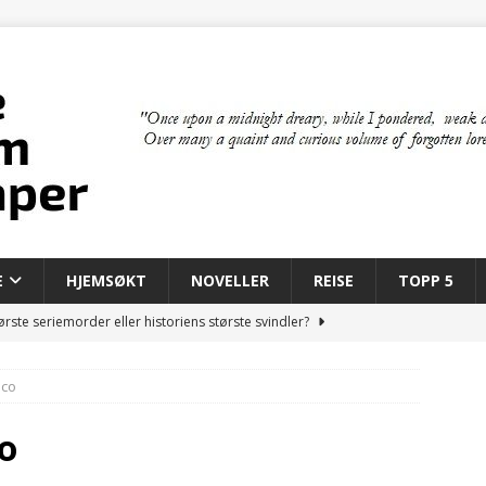
E
HJEMSØKT
NOVELLER
REISE
TOPP 5
rste seriemorder eller historiens største svindler?
Sco
 bygde den moderne mafiaen
MAFIA
il New York: Mafiaens første år i Amerika
MAFIA
o
om skapte kunstige mennesker
FILM & TV