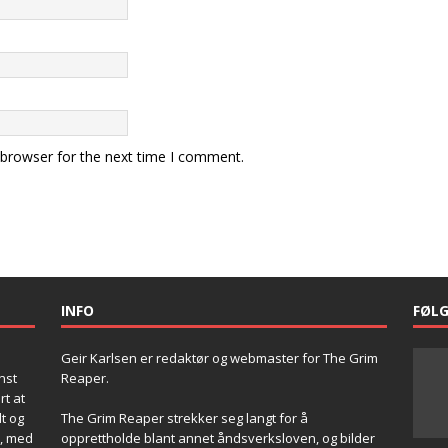
 browser for the next time I comment.
INFO
FØL
Geir Karlsen er redaktør og webmaster for The Grim
nst
Reaper.
rt at
t og
The Grim Reaper strekker seg langt for å
d, med
opprettholde blant annet åndsverksloven, og bilder