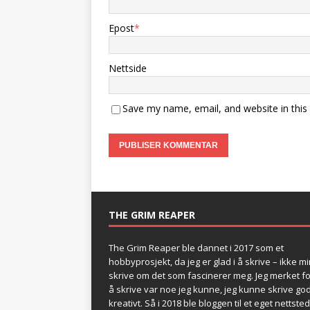
Epost
*
Nettside
Save my name, email, and website in this
THE GRIM REAPER
The Grim Reaper ble dannet i 2017 som et
hobbyprosjekt, da jeg er glad i å skrive – ikke mi
skrive om det som fascinerer meg. Jeg merket fo
å skrive var noe jeg kunne, jeg kunne skrive god
kreativt. Så i 2018 ble bloggen til et eget nettste