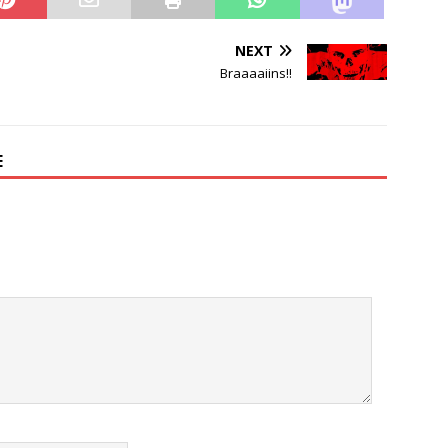
NEXT
Braaaaiins!!
E