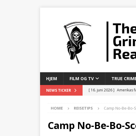
HJEM
FILM OG TV
TRUE CRIM
[ 16. juni 2026 ]
Amerikas fø
NEWS TICKER
SERIEMORDERE
HOME
REISETIPS
Camp No-Be-Bo-
[ 6. juni 2026 ]
Mannen som
[ 3. juni 2026 ]
Fra Sicilia t
Camp No-Be-Bo-Sc
[ 1. juni 2026 ]
Selskapet s