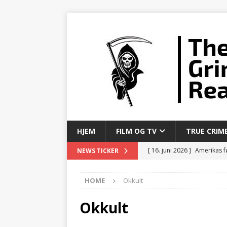
HJEM
FILM OG TV
TRUE CRIM
[ 16. juni 2026 ]
Amerikas fø
NEWS TICKER
SERIEMORDERE
HOME
Okkult
[ 6. juni 2026 ]
Mannen som
[ 3. juni 2026 ]
Fra Sicilia t
Okkult
[ 1. juni 2026 ]
Selskapet s