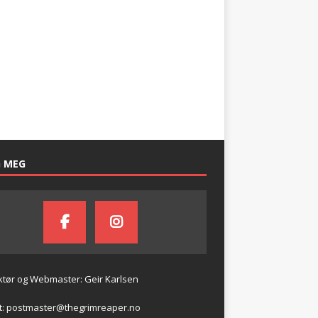
G MEG
tør og Webmaster: Geir Karlsen
t:
postmaster@thegrimreaper.no