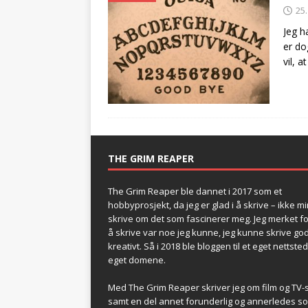
25
Jeg h
er do
vil, 
THE GRIM REAPER
The Grim Reaper ble dannet i 2017 som et
hobbyprosjekt, da jeg er glad i å skrive – ikke mi
skrive om det som fascinerer meg. Jeg merket fo
å skrive var noe jeg kunne, jeg kunne skrive god
kreativt. Så i 2018 ble bloggen til et eget nettste
eget domene.
Med The Grim Reaper skriver jeg om film og TV-s
samt en del annet forunderlig og annerledes s