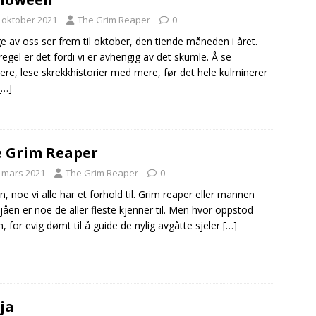
. oktober 2021
The Grim Reaper
0
 av oss ser frem til oktober, den tiende måneden i året.
egel er det fordi vi er avhengig av det skumle. Å se
ere, lese skrekkhistorier med mere, før det hele kulminerer
[…]
 Grim Reaper
. mars 2021
The Grim Reaper
0
, noe vi alle har et forhold til. Grim reaper eller mannen
jåen er noe de aller fleste kjenner til. Men hvor oppstod
, for evig dømt til å guide de nylig avgåtte sjeler
[…]
ja