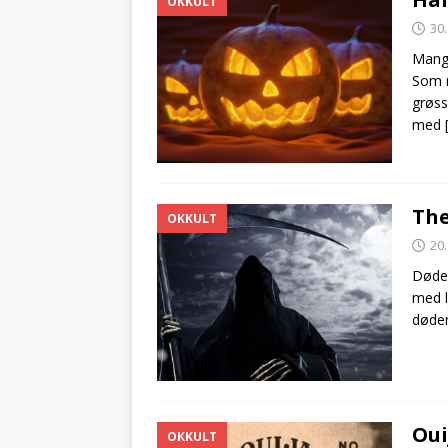
OKKULT
30
Mange
Som r
grøss
med
The
OKKULT
20
Døden
med l
døden
Oui
OKKULT