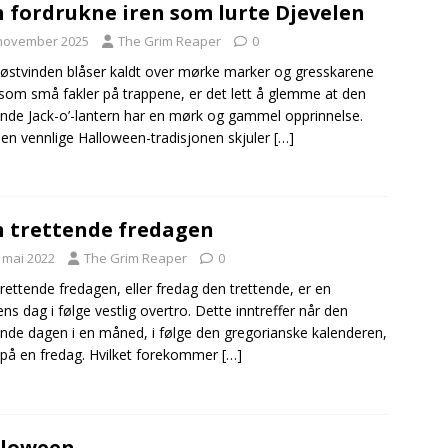
 fordrukne iren som lurte Djevelen
tle – sannheten bak H.H. Holmes’ beryktede dødslabyrint
 november 2025
The Grim Reaper
0
østvinden blåser kaldt over mørke marker og gresskarene
 som små fakler på trappene, er det lett å glemme at den
nde Jack-o’-lantern har en mørk og gammel opprinnelse.
en vennlige Halloween-tradisjonen skjuler
[…]
 trettende fredagen
. mai 2022
The Grim Reaper
0
rettende fredagen, eller fredag den trettende, er en
ens dag i følge vestlig overtro. Dette inntreffer når den
ende dagen i en måned, i følge den gregorianske kalenderen,
r på en fredag. Hvilket forekommer
[…]
lloween