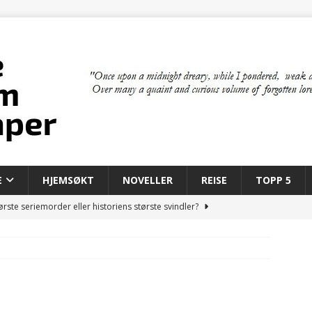
E
HJEMSØKT
NOVELLER
REISE
TOPP 5
rste seriemorder eller historiens største svindler?
 bygde den moderne mafiaen
MAFIA
il New York: Mafiaens første år i Amerika
MAFIA
om skapte kunstige mennesker
FILM & TV