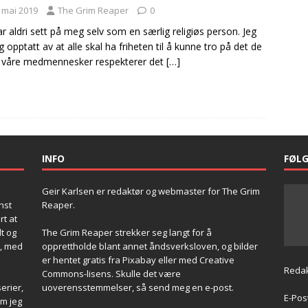
. mai 2019
The Grim Reaper
0
ar aldri sett på meg selv som en særlig religiøs person. Jeg
g opptatt av at alle skal ha friheten til å kunne tro på det de
at våre medmennesker respekterer det
[…]
INFO
FØL
Geir Karlsen er redaktør og webmaster for The Grim
nst
Reaper.
rt at
t og
The Grim Reaper strekker seg langt for å
d, med
opprettholde blant annet åndsverksloven, og bilder
er hentet gratis fra Pixabay eller med Creative
Redak
Commons-lisens. Skulle det være
erier,
uoverensstemmelser, så send meg en e-post.
E-Pos
om jeg