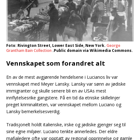
Foto: Rivington Street, Lower East Side, New York.
George
Grantham Bain Collection
.Public domain via Wikimedia Commons.
Vennskapet som forandret alt
En av de mest avgjørende hendelsene i Lucianos liv var
vennskapet med Meyer Lansky. Lansky var sønn av jødiske
immigranter og skulle senere bli en av USAs mest
innflytelsesrike gangstere. På en tid da etniske skillelinjer
preget kriminaliteten, var vennskapet mellom Luciano og
Lansky bemerkelsesverdig.
Tradisjonelt holdt italienske, irske og jødiske gjenger seg til
sine egne miljøer. Luciano tenkte annerledes. Der eldre
mafialedere ofte var opptatt av regional opprinnelse og gamle