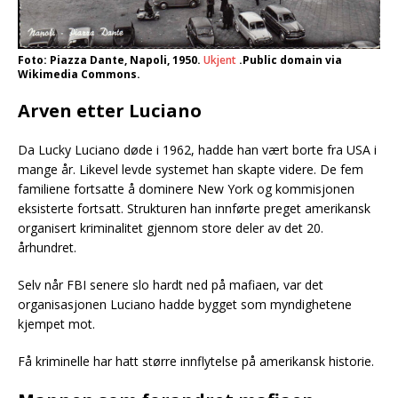
Foto: Piazza Dante, Napoli, 1950.
Ukjent
.Public domain via
Wikimedia Commons.
Arven etter Luciano
Da Lucky Luciano døde i 1962, hadde han vært borte fra USA i
mange år. Likevel levde systemet han skapte videre. De fem
familiene fortsatte å dominere New York og kommisjonen
eksisterte fortsatt. Strukturen han innførte preget amerikansk
organisert kriminalitet gjennom store deler av det 20.
århundret.
Selv når FBI senere slo hardt ned på mafiaen, var det
organisasjonen Luciano hadde bygget som myndighetene
kjempet mot.
Få kriminelle har hatt større innflytelse på amerikansk historie.