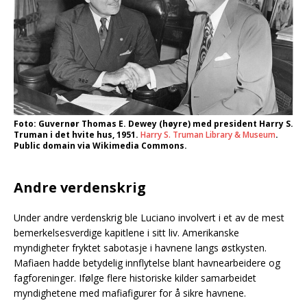
Foto: Guvernør Thomas E. Dewey (høyre) med president Harry S.
Truman i det hvite hus, 1951.
Harry S. Truman Library & Museum
.
Public domain via Wikimedia Commons.
Andre verdenskrig
Under andre verdenskrig ble Luciano involvert i et av de mest
bemerkelsesverdige kapitlene i sitt liv. Amerikanske
myndigheter fryktet sabotasje i havnene langs østkysten.
Mafiaen hadde betydelig innflytelse blant havnearbeidere og
fagforeninger. Ifølge flere historiske kilder samarbeidet
myndighetene med mafiafigurer for å sikre havnene.