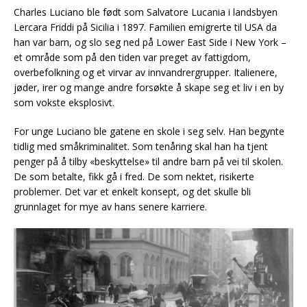
Charles Luciano ble født som Salvatore Lucania i landsbyen
Lercara Friddi på Sicilia i 1897. Familien emigrerte til USA da
han var barn, og slo seg ned på Lower East Side i New York –
et område som på den tiden var preget av fattigdom,
overbefolkning og et virvar av innvandrergrupper. Italienere,
jøder, irer og mange andre forsøkte å skape seg et liv i en by
som vokste eksplosivt.
For unge Luciano ble gatene en skole i seg selv. Han begynte
tidlig med småkriminalitet. Som tenåring skal han ha tjent
penger på å tilby «beskyttelse» til andre barn på vei til skolen.
De som betalte, fikk gå i fred. De som nektet, risikerte
problemer. Det var et enkelt konsept, og det skulle bli
grunnlaget for mye av hans senere karriere.