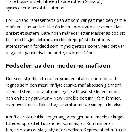
– alle bossers sjef. Tittelen hadde røtter i Sicilia og
symboliserte absolutt autoritet.
For Luciano representerte den alt som var galt med den gamle
mafiaen. Han ønsket ikke én leder som styrte alle andre. Han
ønsket et system. Bare noen måneder etter Masserias død slo
Luciano til igjen, Maranzano ble drept på sitt kontor av
attentatmenn forkledd som myndighetspersoner. Med det var
begge de gamle rivalene borte, makten lå åpen.
Fødselen av den moderne mafiaen
Det som skjedde etterpå er grunnen til at Luciano fortsatt
regnes som den mest innflytelsesrike mafiabossen gjennom
tidene. I stedet for å utrope seg selv til øverste leder innførte
han en helt ny struktur – New York ble delt inn i fem familier,
hvor hver familie fikk sitt eget territorium og sin egen ledelse.
Konflikter skulle ikke lenger avgjøres gjennom endeløse kriger.
I stedet opprettet Luciano en kommisjon. Kommisjonen
fungerte som et slags styre for mafiaen. Representanter fra de