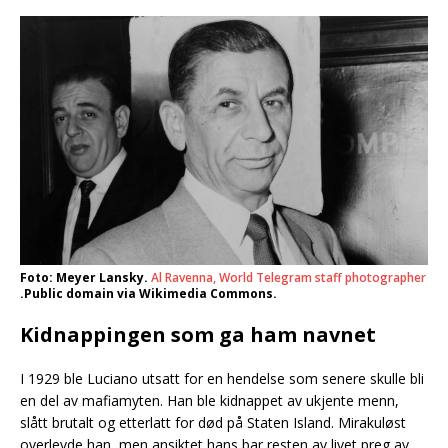
Foto: Meyer Lansky.
Al Ravenna, World Telegram staff photographer
.Public domain via Wikimedia Commons.
Kidnappingen som ga ham navnet
I 1929 ble Luciano utsatt for en hendelse som senere skulle bli
en del av mafiamyten. Han ble kidnappet av ukjente menn,
slått brutalt og etterlatt for død på Staten Island. Mirakuløst
overlevde han, men ansiktet hans bar resten av livet preg av