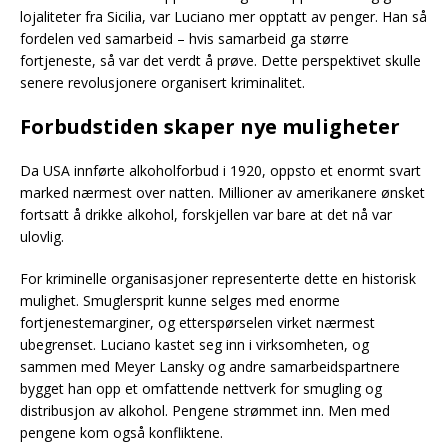
lojaliteter fra Sicilia, var Luciano mer opptatt av penger. Han så
fordelen ved samarbeid – hvis samarbeid ga større
fortjeneste, så var det verdt å prøve. Dette perspektivet skulle
senere revolusjonere organisert kriminalitet.
Forbudstiden skaper nye muligheter
Da USA innførte alkoholforbud i 1920, oppsto et enormt svart
marked nærmest over natten. Millioner av amerikanere ønsket
fortsatt å drikke alkohol, forskjellen var bare at det nå var
ulovlig.
For kriminelle organisasjoner representerte dette en historisk
mulighet. Smuglersprit kunne selges med enorme
fortjenestemarginer, og etterspørselen virket nærmest
ubegrenset. Luciano kastet seg inn i virksomheten, og
sammen med Meyer Lansky og andre samarbeidspartnere
bygget han opp et omfattende nettverk for smugling og
distribusjon av alkohol. Pengene strømmet inn. Men med
pengene kom også konfliktene.