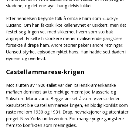
skadene, og det ene øyet hang delvis lukket.
Etter hendelsen begynte folk å omtale ham som «Lucky»
Luciano. Om han faktisk likte kallenavnet er usikkert, men det
festet seg. Ingen vet med sikkerhet hvem som sto bak
angrepet. Enkelte historikere mener rivaliserende gangstere
forsøkte å drepe ham. Andre teorier peker i andre retninger.
Uansett styrket episoden ryktet hans. Han hadde sett døden i
øynene og overlevd.
Castellammarese-krigen
Mot slutten av 1920-tallet var den italiensk-amerikanske
mafiaen dominert av to mektige menn: Joe Masseria og
Salvatore Maranzano. Begge ønsket å være øverste leder.
Resultatet ble Castellammarese-krigen, en blodig konflikt som
raste mellom 1930 og 1931. Drap, hevnaksjoner og attentater
preget New Yorks underverden. For mange yngre gangstere
fremsto konflikten som meningsløs.