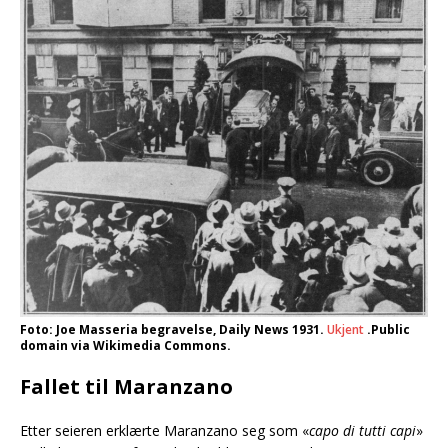
Foto: Joe Masseria begravelse, Daily News 1931.
Ukjent
.Public
domain via Wikimedia Commons.
Fallet til Maranzano
Etter seieren erklærte Maranzano seg som «
capo di tutti capi
»