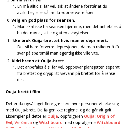
En må alltid si far vel, slik at åndene forstår at du
avslutter, eller så lar du «døra» være åpen.
Velg en god plass for seansen.
Man skal ikke ha seansen hjemme, men det anbefales å
ha det mørkt, stille og uten avbrytelser.
Ikke bruk Ouija-brettet hvis man er deprimert.
Det vil bare forverre depresjonen, da man risikerer å få
svar på spørsmål man egentlig ikke ville vite.
Aldri brenn et Ouija-brett.
Det anbefales å si far vel, oppbevar plansjetten separat
fra brettet og drypp litt vievann på brettet for å rense
det.
Ouija-brett i film
Det er da også laget flere grøssere hvor personer vil leke seg
med Ouija-brett. De følger ikke reglene, og da går alt galt.
Eksempler på dette er
Ouija
, oppfølgeren
Ouija: Origin of
Evil
,
Verònica
og
Witchboard
med oppfølgerne
Witchboard