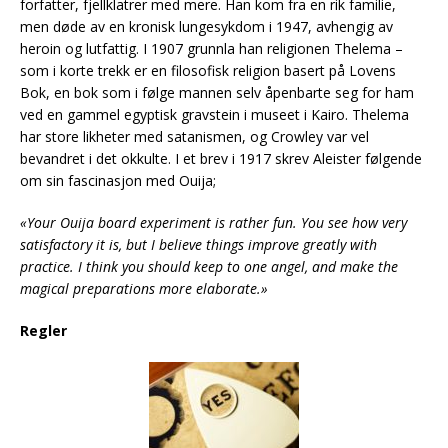
forfatter, fjellklatrer med mere. Han kom fra en rik familie,
men døde av en kronisk lungesykdom i 1947, avhengig av
heroin og lutfattig. I 1907 grunnla han religionen Thelema –
som i korte trekk er en filosofisk religion basert på Lovens
Bok, en bok som i følge mannen selv åpenbarte seg for ham
ved en gammel egyptisk gravstein i museet i Kairo. Thelema
har store likheter med satanismen, og Crowley var vel
bevandret i det okkulte. I et brev i 1917 skrev Aleister følgende
om sin fascinasjon med Ouija;
«Your Ouija board experiment is rather fun. You see how very
satisfactory it is, but I believe things improve greatly with
practice. I think you should keep to one angel, and make the
magical preparations more elaborate.»
Regler