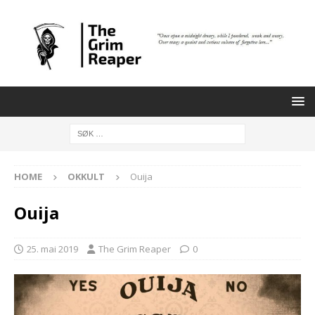
HOME
OKKULT
Ouija
Ouija
25. mai 2019
The Grim Reaper
0