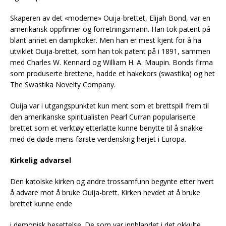
Skaperen av det «moderne» Ouija-brettet, Elijah Bond, var en
amerikansk oppfinner og forretningsmann. Han tok patent på
blant annet en dampkoker. Men han er mest kjent for å ha
utviklet Ouija-brettet, som han tok patent på i 1891, sammen
med Charles W. Kennard og William H. A. Maupin. Bonds firma
som produserte brettene, hadde et hakekors (swastika) og het
The Swastika Novelty Company.
Ouija var i utgangspunktet kun ment som et brettspill frem til
den amerikanske spiritualisten Pearl Curran populariserte
brettet som et verktøy etterlatte kunne benytte til å snakke
med de døde mens første verdenskrig herjet i Europa.
Kirkelig advarsel
Den katolske kirken og andre trossamfunn begynte etter hvert
å advare mot å bruke Ouija-brett. Kirken hevdet at å bruke
brettet kunne ende
i demonisk besettelse. De som var innblandet i det okkulte