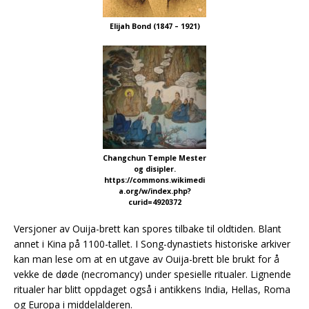
Elijah Bond (1847 – 1921)
Changchun Temple Mester
og disipler.
https://commons.wikimedi
a.org/w/index.php?
curid=4920372
Versjoner av Ouija-brett kan spores tilbake til oldtiden. Blant
annet i Kina på 1100-tallet. I Song-dynastiets historiske arkiver
kan man lese om at en utgave av Ouija-brett ble brukt for å
vekke de døde (necromancy) under spesielle ritualer. Lignende
ritualer har blitt oppdaget også i antikkens India, Hellas, Roma
og Europa i middelalderen.