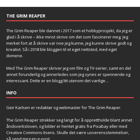
THE GRIM REAPER
The Grim Reaper ble dannet i 2017 som et hobbyprosjekt, da jeg er
glad i å skrive – ikke minst skrive om det som fascinerer meg. Jeg
merket fort at å skrive var noe jeg kunne, jeg kunne skrive godt og
kreativt. Så i 2018 ble bloggen til et eget nettsted, med eget
domene.
Med The Grim Reaper skriver jeg om film og TV-serier, samt en del
annet forunderlig og annerledes som jeg synes er spennende og
interessant. Dette er en blogg litt utenom det vanlige…
INFO
Geir Karlsen er redaktør og webmaster for The Grim Reaper.
The Grim Reaper strekker seg langt for å opprettholde blant annet
åndsverksloven, og bilder er hentet gratis fra Pixabay eller med
Creative Commons-lisens. Skulle det være uoverensstemmelser,
så send meg en e-post.