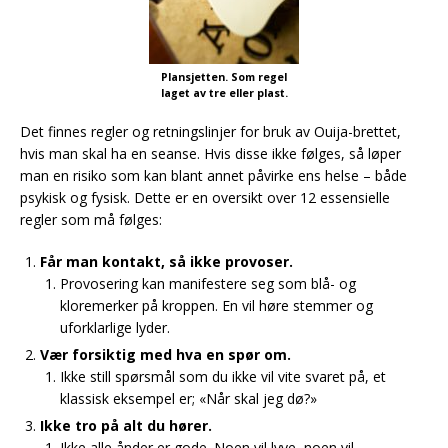
Plansjetten. Som regel
laget av tre eller plast.
Det finnes regler og retningslinjer for bruk av Ouija-brettet,
hvis man skal ha en seanse. Hvis disse ikke følges, så løper
man en risiko som kan blant annet påvirke ens helse – både
psykisk og fysisk. Dette er en oversikt over 12 essensielle
regler som må følges:
Får man kontakt, så ikke provoser.
Provosering kan manifestere seg som blå- og
kloremerker på kroppen. En vil høre stemmer og
uforklarlige lyder.
Vær forsiktig med hva en spør om.
Ikke still spørsmål som du ikke vil vite svaret på, et
klassisk eksempel er; «Når skal jeg dø?»
Ikke tro på alt du hører.
Ikke alle ånder er gode. Noen vil lyve, noen vil