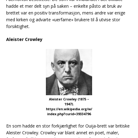
hadde et mer delt syn på saken – enkelte påsto at bruk av
brettet var en positiv transformasjon, mens andre var enige
med kirken og advarte «uerfarne» brukere til å utvise stor
forsiktighet.
Aleister Crowley
Aleister Crowley (1875 –
1947).
https://en.wikipedia.org/w/
index.php?curid=39334796
En som hadde en stor forkjærlighet for Ouija-brett var britiske
Aleister Crowley. Crowley var blant annet en poet, maler,