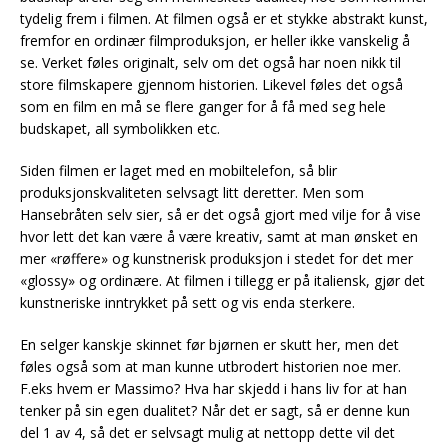
tydelig frem i filmen. At filmen også er et stykke abstrakt kunst,
fremfor en ordinær filmproduksjon, er heller ikke vanskelig å
se. Verket føles originalt, selv om det også har noen nikk til
store filmskapere gjennom historien. Likevel føles det også
som en film en må se flere ganger for å få med seg hele
budskapet, all symbolikken etc.
Siden filmen er laget med en mobiltelefon, så blir
produksjonskvaliteten selvsagt litt deretter. Men som
Hansebråten selv sier, så er det også gjort med vilje for å vise
hvor lett det kan være å være kreativ, samt at man ønsket en
mer «røffere» og kunstnerisk produksjon i stedet for det mer
«glossy» og ordinære. At filmen i tillegg er på italiensk, gjør det
kunstneriske inntrykket på sett og vis enda sterkere.
En selger kanskje skinnet før bjørnen er skutt her, men det
føles også som at man kunne utbrodert historien noe mer.
F.eks hvem er Massimo? Hva har skjedd i hans liv for at han
tenker på sin egen dualitet? Når det er sagt, så er denne kun
del 1 av 4, så det er selvsagt mulig at nettopp dette vil det