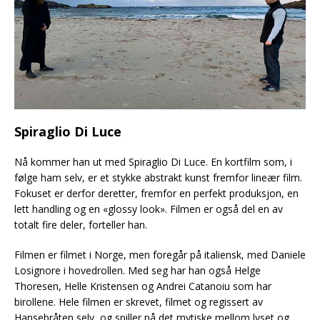
Spiraglio Di Luce
Nå kommer han ut med Spiraglio Di Luce. En kortfilm som, i
følge ham selv, er et stykke abstrakt kunst fremfor lineær film.
Fokuset er derfor deretter, fremfor en perfekt produksjon, en
lett handling og en «glossy look». Filmen er også del en av
totalt fire deler, forteller han.
Filmen er filmet i Norge, men foregår på italiensk, med Daniele
Losignore i hovedrollen. Med seg har han også Helge
Thoresen, Helle Kristensen og Andrei Catanoiu som har
birollene. Hele filmen er skrevet, filmet og regissert av
Hansebråten selv, og spiller på det mytiske mellom lyset og