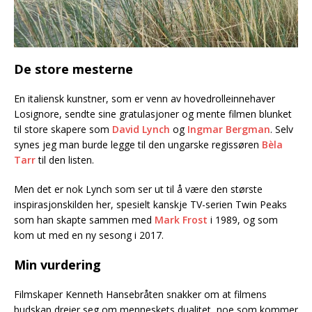
De store mesterne
En italiensk kunstner, som er venn av hovedrolleinnehaver
Losignore, sendte sine gratulasjoner og mente filmen blunket
til store skapere som
David Lynch
og
Ingmar Bergman
. Selv
synes jeg man burde legge til den ungarske regissøren
Bèla
Tarr
til den listen.
Men det er nok Lynch som ser ut til å være den største
inspirasjonskilden her, spesielt kanskje TV-serien Twin Peaks
som han skapte sammen med
Mark Frost
i 1989, og som
kom ut med en ny sesong i 2017.
Min vurdering
Filmskaper Kenneth Hansebråten snakker om at filmens
budskap dreier seg om menneskets dualitet, noe som kommer