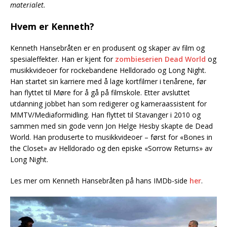
materialet.
Hvem er Kenneth?
Kenneth Hansebråten er en produsent og skaper av film og
spesialeffekter. Han er kjent for
zombieserien Dead World
og
musikkvideoer for rockebandene Helldorado og Long Night.
Han startet sin karriere med å lage kortfilmer i tenårene, før
han flyttet til Møre for å gå på filmskole. Etter avsluttet
utdanning jobbet han som redigerer og kameraassistent for
MMTV/Mediaformidling. Han flyttet til Stavanger i 2010 og
sammen med sin gode venn Jon Helge Hesby skapte de Dead
World. Han produserte to musikkvideoer – først for «Bones in
the Closet» av Helldorado og den episke «Sorrow Returns» av
Long Night.
Les mer om Kenneth Hansebråten på hans IMDb-side
her
.