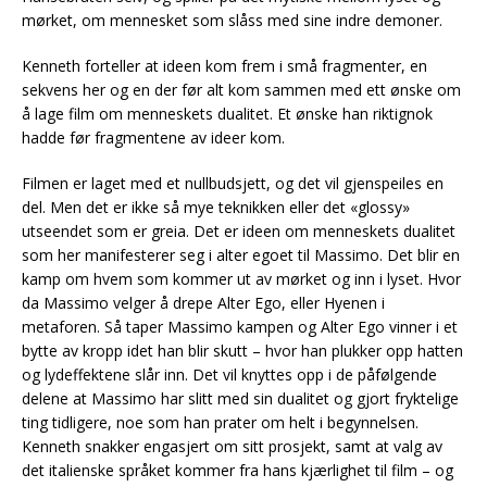
mørket, om mennesket som slåss med sine indre demoner.
Kenneth forteller at ideen kom frem i små fragmenter, en
sekvens her og en der før alt kom sammen med ett ønske om
å lage film om menneskets dualitet. Et ønske han riktignok
hadde før fragmentene av ideer kom.
Filmen er laget med et nullbudsjett, og det vil gjenspeiles en
del. Men det er ikke så mye teknikken eller det «glossy»
utseendet som er greia. Det er ideen om menneskets dualitet
som her manifesterer seg i alter egoet til Massimo. Det blir en
kamp om hvem som kommer ut av mørket og inn i lyset. Hvor
da Massimo velger å drepe Alter Ego, eller Hyenen i
metaforen. Så taper Massimo kampen og Alter Ego vinner i et
bytte av kropp idet han blir skutt – hvor han plukker opp hatten
og lydeffektene slår inn. Det vil knyttes opp i de påfølgende
delene at Massimo har slitt med sin dualitet og gjort fryktelige
ting tidligere, noe som han prater om helt i begynnelsen.
Kenneth snakker engasjert om sitt prosjekt, samt at valg av
det italienske språket kommer fra hans kjærlighet til film – og