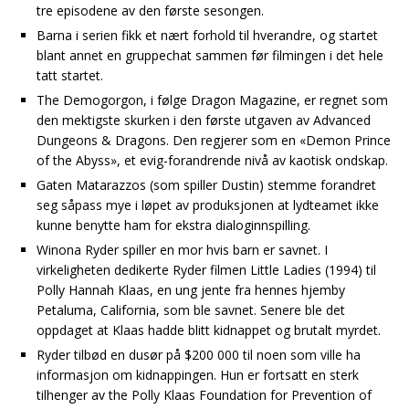
tre episodene av den første sesongen.
Barna i serien fikk et nært forhold til hverandre, og startet
blant annet en gruppechat sammen før filmingen i det hele
tatt startet.
The Demogorgon, i følge Dragon Magazine, er regnet som
den mektigste skurken i den første utgaven av Advanced
Dungeons & Dragons. Den regjerer som en «Demon Prince
of the Abyss», et evig-forandrende nivå av kaotisk ondskap.
Gaten Matarazzos (som spiller Dustin) stemme forandret
seg såpass mye i løpet av produksjonen at lydteamet ikke
kunne benytte ham for ekstra dialoginnspilling.
Winona Ryder spiller en mor hvis barn er savnet. I
virkeligheten dedikerte Ryder filmen Little Ladies (1994) til
Polly Hannah Klaas, en ung jente fra hennes hjemby
Petaluma, California, som ble savnet. Senere ble det
oppdaget at Klaas hadde blitt kidnappet og brutalt myrdet.
Ryder tilbød en dusør på $200 000 til noen som ville ha
informasjon om kidnappingen. Hun er fortsatt en sterk
tilhenger av the Polly Klaas Foundation for Prevention of