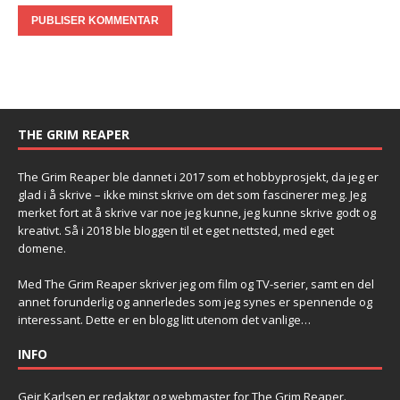
THE GRIM REAPER
The Grim Reaper ble dannet i 2017 som et hobbyprosjekt, da jeg er
glad i å skrive – ikke minst skrive om det som fascinerer meg. Jeg
merket fort at å skrive var noe jeg kunne, jeg kunne skrive godt og
kreativt. Så i 2018 ble bloggen til et eget nettsted, med eget
domene.
Med The Grim Reaper skriver jeg om film og TV-serier, samt en del
annet forunderlig og annerledes som jeg synes er spennende og
interessant. Dette er en blogg litt utenom det vanlige…
INFO
Geir Karlsen er redaktør og webmaster for The Grim Reaper.