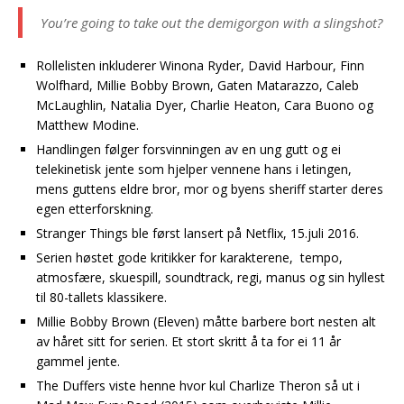
You’re going to take out the demigorgon with a slingshot?
Rollelisten inkluderer Winona Ryder, David Harbour, Finn
Wolfhard, Millie Bobby Brown, Gaten Matarazzo, Caleb
McLaughlin, Natalia Dyer, Charlie Heaton, Cara Buono og
Matthew Modine.
Handlingen følger forsvinningen av en ung gutt og ei
telekinetisk jente som hjelper vennene hans i letingen,
mens guttens eldre bror, mor og byens sheriff starter deres
egen etterforskning.
Stranger Things ble først lansert på Netflix, 15.juli 2016.
Serien høstet gode kritikker for karakterene, tempo,
atmosfære, skuespill, soundtrack, regi, manus og sin hyllest
til 80-tallets klassikere.
Millie Bobby Brown (Eleven) måtte barbere bort nesten alt
av håret sitt for serien. Et stort skritt å ta for ei 11 år
gammel jente.
The Duffers viste henne hvor kul Charlize Theron så ut i