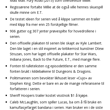
Mad Max: Fury Road (2015) som overbeviste Millie.
Regissørene fortalte Millie at de også ville hennes skuespill
skulle minne om E.T.
De testet ideen for serien ved å klippe sammen en trailer
med klipp fra mer enn 25 forskjellige filmer.
906 gutter og 307 jenter prøvespilte for hovedrollene i
serien.
Den offisielle plakaten til serien ble skapt av Kyle Lambert.
Den ble laget i en stil inspirert av kritikerrost kunstner Dtew
Struzan, som har laget offisielle plakater for Star Wars,
Indiana Jones, Back to the Future, E.T., med mange flere.
Fonten til rulleteksten og episodetitlene er den samme
fonten brukt i kildebøkene til Dungeons & Dragons.
Politimannen som bevokter likhuset leser «Cujo» av
Stephen King. Dette er bare en av de mange referansene til
forfatteren i serien.
Sheriff Hoopers trailer kostet visstnok $1 å kjøpe.
Caleb McLaughlin, som spiller Lucas, ba om å få bruke en
kamuflasjefarget bandana i serien. Han bruker en i de siste