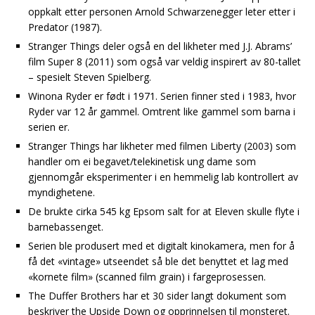
oppkalt etter personen Arnold Schwarzenegger leter etter i
Predator (1987).
Stranger Things deler også en del likheter med J.J. Abrams’
film Super 8 (2011) som også var veldig inspirert av 80-tallet
– spesielt Steven Spielberg.
Winona Ryder er født i 1971. Serien finner sted i 1983, hvor
Ryder var 12 år gammel. Omtrent like gammel som barna i
serien er.
Stranger Things har likheter med filmen Liberty (2003) som
handler om ei begavet/telekinetisk ung dame som
gjennomgår eksperimenter i en hemmelig lab kontrollert av
myndighetene.
De brukte cirka 545 kg Epsom salt for at Eleven skulle flyte i
barnebassenget.
Serien ble produsert med et digitalt kinokamera, men for å
få det «vintage» utseendet så ble det benyttet et lag med
«kornete film» (scanned film grain) i fargeprosessen.
The Duffer Brothers har et 30 sider langt dokument som
beskriver the Upside Down og opprinnelsen til monsteret.