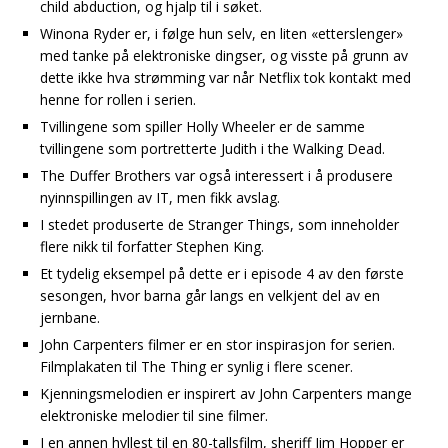
child abduction, og hjalp til i søket.
Winona Ryder er, i følge hun selv, en liten «etterslenger»
med tanke på elektroniske dingser, og visste på grunn av
dette ikke hva strømming var når Netflix tok kontakt med
henne for rollen i serien.
Tvillingene som spiller Holly Wheeler er de samme
tvillingene som portretterte Judith i the Walking Dead.
The Duffer Brothers var også interessert i å produsere
nyinnspillingen av IT, men fikk avslag.
I stedet produserte de Stranger Things, som inneholder
flere nikk til forfatter Stephen King.
Et tydelig eksempel på dette er i episode 4 av den første
sesongen, hvor barna går langs en velkjent del av en
jernbane.
John Carpenters filmer er en stor inspirasjon for serien.
Filmplakaten til The Thing er synlig i flere scener.
Kjenningsmelodien er inspirert av John Carpenters mange
elektroniske melodier til sine filmer.
I en annen hyllest til en 80-tallsfilm, sheriff Jim Hopper er