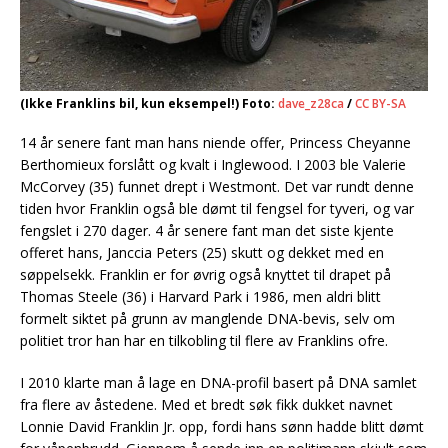
(Ikke Franklins bil, kun eksempel!) Foto:
dave_z28ca
/
CC BY-SA
14 år senere fant man hans niende offer, Princess Cheyanne
Berthomieux forslått og kvalt i Inglewood. I 2003 ble Valerie
McCorvey (35) funnet drept i Westmont. Det var rundt denne
tiden hvor Franklin også ble dømt til fengsel for tyveri, og var
fengslet i 270 dager. 4 år senere fant man det siste kjente
offeret hans, Janccia Peters (25) skutt og dekket med en
søppelsekk. Franklin er for øvrig også knyttet til drapet på
Thomas Steele (36) i Harvard Park i 1986, men aldri blitt
formelt siktet på grunn av manglende DNA-bevis, selv om
politiet tror han har en tilkobling til flere av Franklins ofre.
I 2010 klarte man å lage en DNA-profil basert på DNA samlet
fra flere av åstedene. Med et bredt søk fikk dukket navnet
Lonnie David Franklin Jr. opp, fordi hans sønn hadde blitt dømt