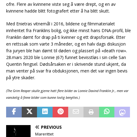
ofre. Flere av kvinnene viste seg å være drept, og en av
kvinnene hadde blitt fotografert etter å ha blitt skutt.
Med Enietras vitnemål i 2016, bildene og filmmaterialet
innhentet fra Franklins bolig, og ikke minst hans DNA-profil, ble
Franklin dømt for drap på ti kvinner og ett drapsforsøk. Etter
en rettssak som varte 3 måneder, og en halv dags diskusjon
fra juryen ble han dømt til døden og plassert på «death row».
28.mars 2020 ble Lonnie (67) funnet bevisstløs i sin celle San
Quentin fengsel. Dødsårsaken er i skrivende stund ukjent, da
man venter på svar fra obduksjonen, men det var ingen bevis
på ytre skader.
(The Grim Reaper skulle gjerne hatt flere bilder av Lonnie Davind Franklin Jr., men var
vanskelig å finne bilder som kunne lovlig benyttes.)
PREVIOUS
Marerittet