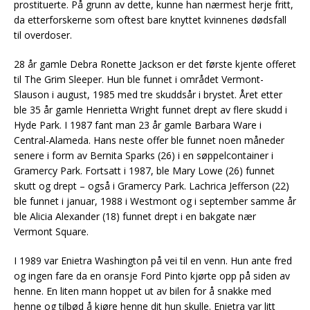
prostituerte. På grunn av dette, kunne han nærmest herje fritt,
da etterforskerne som oftest bare knyttet kvinnenes dødsfall
til overdoser.
28 år gamle Debra Ronette Jackson er det første kjente offeret
til The Grim Sleeper. Hun ble funnet i området Vermont-
Slauson i august, 1985 med tre skuddsår i brystet. Året etter
ble 35 år gamle Henrietta Wright funnet drept av flere skudd i
Hyde Park. I 1987 fant man 23 år gamle Barbara Ware i
Central-Alameda. Hans neste offer ble funnet noen måneder
senere i form av Bernita Sparks (26) i en søppelcontainer i
Gramercy Park. Fortsatt i 1987, ble Mary Lowe (26) funnet
skutt og drept – også i Gramercy Park. Lachrica Jefferson (22)
ble funnet i januar, 1988 i Westmont og i september samme år
ble Alicia Alexander (18) funnet drept i en bakgate nær
Vermont Square.
I 1989 var Enietra Washington på vei til en venn. Hun ante fred
og ingen fare da en oransje Ford Pinto kjørte opp på siden av
henne. En liten mann hoppet ut av bilen for å snakke med
henne og tilbød å kjøre henne dit hun skulle. Enietra var litt