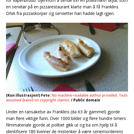
for våpenbrudd. Gjennom å sende inn en politimann skjult som
en servitør på en pizzarestaurant klarte man å få Franklins
DNA fra pizzaskorper og servietter han hadde lagt igjen.
(Kun illustrasjon!) Foto:
No machine-readable author provided. Tea’s
assumed (based on copyright claims).
/ Public domain
Under en ransakelse av Franklins (da 63 år gammel) gjorde
man flere viktige funn. Over 1000 bilder og flere hundre timers
filmmateriale gjorde at politiet gikk ut og ba om hjelp til å
identifisere 180 kvinner de mistenker å være seriemorderens