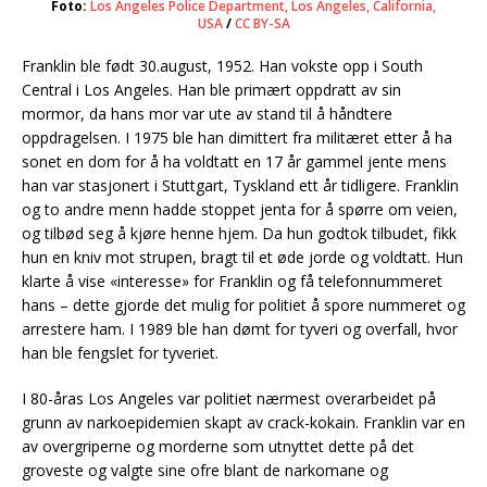
Foto:
Los Angeles Police Department, Los Angeles, California,
USA
/
CC BY-SA
Franklin ble født 30.august, 1952. Han vokste opp i South
Central i Los Angeles. Han ble primært oppdratt av sin
mormor, da hans mor var ute av stand til å håndtere
oppdragelsen. I 1975 ble han dimittert fra militæret etter å ha
sonet en dom for å ha voldtatt en 17 år gammel jente mens
han var stasjonert i Stuttgart, Tyskland ett år tidligere. Franklin
og to andre menn hadde stoppet jenta for å spørre om veien,
og tilbød seg å kjøre henne hjem. Da hun godtok tilbudet, fikk
hun en kniv mot strupen, bragt til et øde jorde og voldtatt. Hun
klarte å vise «interesse» for Franklin og få telefonnummeret
hans – dette gjorde det mulig for politiet å spore nummeret og
arrestere ham. I 1989 ble han dømt for tyveri og overfall, hvor
han ble fengslet for tyveriet.
I 80-åras Los Angeles var politiet nærmest overarbeidet på
grunn av narkoepidemien skapt av crack-kokain. Franklin var en
av overgriperne og morderne som utnyttet dette på det
groveste og valgte sine ofre blant de narkomane og