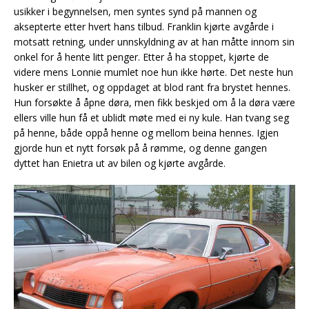
usikker i begynnelsen, men syntes synd på mannen og
aksepterte etter hvert hans tilbud. Franklin kjørte avgårde i
motsatt retning, under unnskyldning av at han måtte innom sin
onkel for å hente litt penger. Etter å ha stoppet, kjørte de
videre mens Lonnie mumlet noe hun ikke hørte. Det neste hun
husker er stillhet, og oppdaget at blod rant fra brystet hennes.
Hun forsøkte å åpne døra, men fikk beskjed om å la døra være
ellers ville hun få et ublidt møte med ei ny kule. Han tvang seg
på henne, både oppå henne og mellom beina hennes. Igjen
gjorde hun et nytt forsøk på å rømme, og denne gangen
dyttet han Enietra ut av bilen og kjørte avgårde.