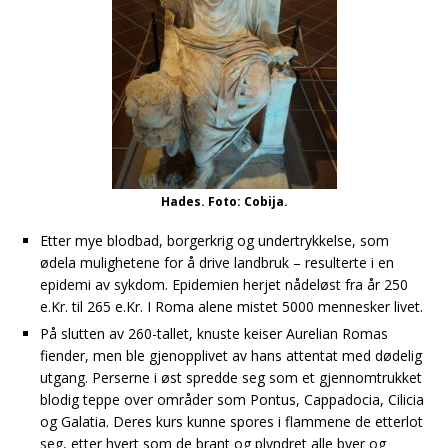
Hades. Foto: Cobija.
Etter mye blodbad, borgerkrig og undertrykkelse, som
ødela mulighetene for å drive landbruk – resulterte i en
epidemi av sykdom. Epidemien herjet nådeløst fra år 250
e.Kr. til 265 e.Kr. I Roma alene mistet 5000 mennesker livet.
På slutten av 260-tallet, knuste keiser Aurelian Romas
fiender, men ble gjenopplivet av hans attentat med dødelig
utgang. Perserne i øst spredde seg som et gjennomtrukket
blodig teppe over områder som Pontus, Cappadocia, Cilicia
og Galatia. Deres kurs kunne spores i flammene de etterlot
seg, etter hvert som de brant og plyndret alle byer og