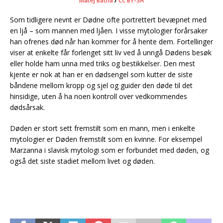
Matěj Baťha
/
CC BY-SA
Som tidligere nevnt er Dødne ofte portrettert bevæpnet med
en ljå – som mannen med ljåen. I visse mytologier forårsaker
han ofrenes død når han kommer for å hente dem. Fortellinger
viser at enkelte får forlenget sitt liv ved å unngå Dødens besøk
eller holde ham unna med triks og bestikkelser. Den mest
kjente er nok at han er en dødsengel som kutter de siste
båndene mellom kropp og sjel og guider den døde til det
hinsidige, uten å ha noen kontroll over vedkommendes
dødsårsak.
Døden er stort sett fremstilt som en mann, men i enkelte
mytologier er Døden fremstilt som en kvinne. For eksempel
Marzanna i slavisk mytologi som er forbundet med døden, og
også det siste stadiet mellom livet og døden.