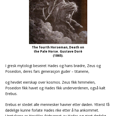
The fourth Horseman, Death on
the Pale Horse. Gustave Dorè
(1865).
I gresk mytologi beseiret Hades og hans brødre, Zeus og
Poseidon, deres fars generasjon guder – titanene,
og hevdet eierskap over kosmos. Zeus fikk himmelen,
Poseidon fikk havet og Hades fikk underverdenen, også kalt
Erebus.
Erebus er stedet alle mennesker havner etter døden. Ytterst få
dødelige kunne forlate Hades rike etter å ha ankommet.
Unntakene er Herakles (kidnappet av Hades og gjort dødelig,