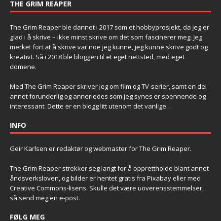
THE GRIM REAPER
The Grim Reaper ble dannet i 2017 som et hobbyprosjekt, da jeg er
glad i å skrive – ikke minst skrive om det som fascinerer meg. Jeg
merket fort at å skrive var noe jeg kunne, jeg kunne skrive godt og
kreativt. Så i 2018 ble bloggen til et eget nettsted, med eget
domene.
Med The Grim Reaper skriver jeg om film og TV-serier, samt en del
annet forunderlig og annerledes som jeg synes er spennende og
interessant. Dette er en blogg litt utenom det vanlige…
INFO
Geir Karlsen er redaktør og webmaster for The Grim Reaper.
The Grim Reaper strekker seg langt for å opprettholde blant annet
åndsverksloven, og bilder er hentet gratis fra Pixabay eller med
Creative Commons-lisens. Skulle det være uoverensstemmelser,
så send meg en e-post.
FØLG MEG