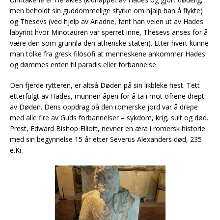
men beholdt sin guddommelige styrke om hjalp han å flykte)
og Thesevs (ved hjelp av Ariadne, fant han veien ut av Hades
labyrint hvor Minotauren var sperret inne, Thesevs anses for å
være den som grunnla den athenske staten). Etter hvert kunne
man tolke fra gresk filosofi at menneskene ankommer Hades
og dømmes enten til paradis eller forbannelse.
Den fjerde rytteren, er altså Døden på sin likbleke hest. Tett
etterfulgt av Hades, munnen åpen for å ta i mot ofrene drept
av Døden. Dens oppdrag på den romerske jord var å drepe
med alle fire av Guds forbannelser – sykdom, krig, sult og død.
Prest, Edward Bishop Elliott, nevner en æra i romersk historie
med sin begynnelse 15 år etter Severus Alexanders død, 235
e.Kr.