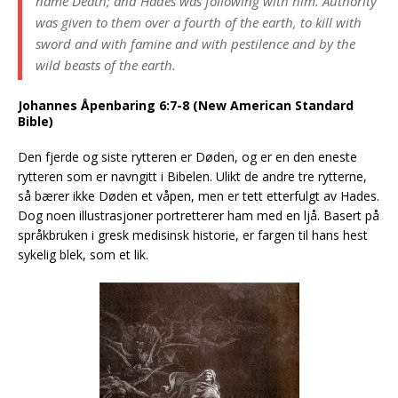
name Death; and Hades was following with him. Authority
was given to them over a fourth of the earth, to kill with
sword and with famine and with pestilence and by the
wild beasts of the earth.
Johannes Åpenbaring 6:7-8 (New American Standard
Bible)
Den fjerde og siste rytteren er Døden, og er en den eneste
rytteren som er navngitt i Bibelen. Ulikt de andre tre rytterne,
så bærer ikke Døden et våpen, men er tett etterfulgt av Hades.
Dog noen illustrasjoner portretterer ham med en ljå. Basert på
språkbruken i gresk medisinsk historie, er fargen til hans hest
sykelig blek, som et lik.