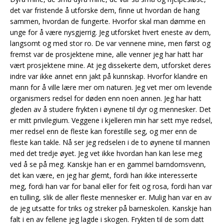
det var fristende å utforske dem, finne ut hvordan de hang
sammen, hvordan de fungerte. Hvorfor skal man dømme en
unge for å være nysgjerrig. Jeg utforsket hvert eneste av dem,
langsomt og med stor ro. De var vennene mine, men først og
fremst var de prosjektene mine, alle venner jeg har hatt har
vært prosjektene mine. At jeg dissekerte dem, utforsket deres
indre var ikke annet enn jakt på kunnskap. Hvorfor klandre en
mann for å ville lære mer om naturen. Jeg vet mer om levende
organismers redsel for døden enn noen annen. Jeg har hatt
gleden av å studere frykten i øynene til dyr og mennesker. Det
er mitt privilegium. Veggene i kjelleren min har sett mye redsel,
mer redsel enn de fleste kan forestille seg, og mer enn de
fleste kan takle. Nå ser jeg redselen i de to øynene til mannen
med det tredje øyet. Jeg vet ikke hvordan han kan lese meg
ved å se på meg. Kanskje han er en gammel barndomsvenn,
det kan være, en jeg har glemt, fordi han ikke interesserte
meg, fordi han var for banal eller for feit og rosa, fordi han var
en tulling, slik de aller fleste mennesker er. Mulig han var en av
de jeg utsatte for triks og streker på barneskolen. Kanskje han
falt i en av fellene jeg lagde i skogen. Frykten til de som datt