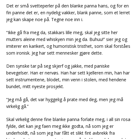
Det er små svetteperler på den blanke panna hans, og for en
fin panne det er, en nydelig vakker, blank panne, som et lerret
jeg kan skape noe på. Tegne noe inn i.
“Ikke gå fra meg da, stakkars lille meg, skal jeg sitte her
mutters aleine med whiskyen min jeg da. Buhuu!” sier jeg og
imiterer en karikert, og humoristisk tristhet, som skal forståes
som ironisk. Jeg har sett mennesker gjøre dette.
Den synske tar på seg skjerf og jakke, med paniske
bevegelser. Han er nervøs. Han har sett kjelleren min, han har
sett instrumentene, blodet, min venn i stolen, med hendene
bundet, mitt nyeste prosjekt.
“Jeg må gå, det var hyggelig å prate med deg, men jeg må
virkelig gå.”
Skal virkelig denne fine blanke panna forlate meg, i all sin rosa
fylde, det kan jeg faen meg ikke godta, nå som jeg er
underholdt, nå som jeg har fått et slikt fint avbrekk fra