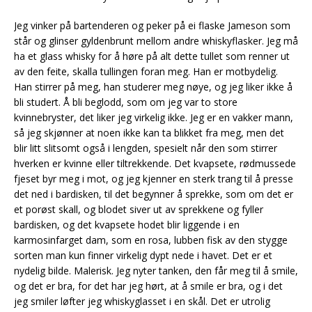
Jeg vinker på bartenderen og peker på ei flaske Jameson som
står og glinser gyldenbrunt mellom andre whiskyflasker. Jeg må
ha et glass whisky for å høre på alt dette tullet som renner ut
av den feite, skalla tullingen foran meg. Han er motbydelig.
Han stirrer på meg, han studerer meg nøye, og jeg liker ikke å
bli studert. Å bli beglodd, som om jeg var to store
kvinnebryster, det liker jeg virkelig ikke. Jeg er en vakker mann,
så jeg skjønner at noen ikke kan ta blikket fra meg, men det
blir litt slitsomt også i lengden, spesielt når den som stirrer
hverken er kvinne eller tiltrekkende. Det kvapsete, rødmussede
fjeset byr meg i mot, og jeg kjenner en sterk trang til å presse
det ned i bardisken, til det begynner å sprekke, som om det er
et porøst skall, og blodet siver ut av sprekkene og fyller
bardisken, og det kvapsete hodet blir liggende i en
karmosinfarget dam, som en rosa, lubben fisk av den stygge
sorten man kun finner virkelig dypt nede i havet. Det er et
nydelig bilde. Malerisk. Jeg nyter tanken, den får meg til å smile,
og det er bra, for det har jeg hørt, at å smile er bra, og i det
jeg smiler løfter jeg whiskyglasset i en skål. Det er utrolig