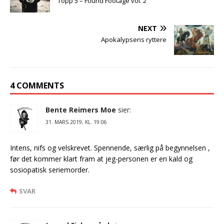
Topp 5 – Found Footage vol. 2
NEXT
Apokalypsens ryttere
4 COMMENTS
Bente Reimers Moe
sier:
31. MARS 2019, KL. 19:06
Intens, nifs og velskrevet. Spennende, særlig på begynnelsen ,
før det kommer klart fram at jeg-personen er en kald og
sosiopatisk seriemorder.
SVAR