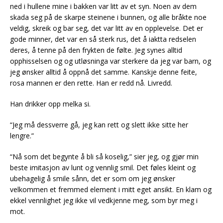
ned i hullene mine i bakken var litt av et syn. Noen av dem
skada seg på de skarpe steinene i bunnen, og alle bråkte noe
veldig, skreik og bar seg, det var litt av en opplevelse. Det er
gode minner, det var en så sterk rus, det å iaktta redselen
deres, å tenne på den frykten de følte. Jeg synes alltid
opphisselsen og og utløsninga var sterkere da jeg var barn, og
jeg ønsker alltid å oppnå det samme. Kanskje denne feite,
rosa mannen er den rette. Han er redd nå. Livredd.
Han drikker opp melka si.
“Jeg må dessverre gå, jeg kan rett og slett ikke sitte her
lengre.”
“Nå som det begynte å bli så koselig,” sier jeg, og gjør min
beste imitasjon av lunt og vennlig smil. Det føles kleint og
ubehagelig å smile sånn, det er som om jeg ønsker
velkommen et fremmed element i mitt eget ansikt. En klam og
ekkel vennlighet jeg ikke vil vedkjenne meg, som byr meg i
mot.