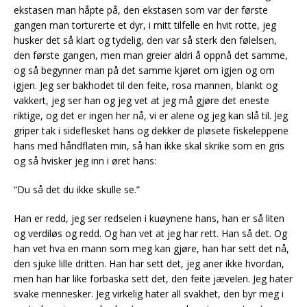
ekstasen man håpte på, den ekstasen som var der første
gangen man torturerte et dyr, i mitt tilfelle en hvit rotte, jeg
husker det så klart og tydelig, den var så sterk den følelsen,
den første gangen, men man greier aldri å oppnå det samme,
og så begynner man på det samme kjøret om igjen og om
igjen. Jeg ser bakhodet til den feite, rosa mannen, blankt og
vakkert, jeg ser han og jeg vet at jeg må gjøre det eneste
riktige, og det er ingen her nå, vi er alene og jeg kan slå til. Jeg
griper tak i sideflesket hans og dekker de pløsete fiskeleppene
hans med håndflaten min, så han ikke skal skrike som en gris
og så hvisker jeg inn i øret hans:
“Du så det du ikke skulle se.”
Han er redd, jeg ser redselen i kuøynene hans, han er så liten
og verdiløs og redd. Og han vet at jeg har rett. Han så det. Og
han vet hva en mann som meg kan gjøre, han har sett det nå,
den sjuke lille dritten. Han har sett det, jeg aner ikke hvordan,
men han har like forbaska sett det, den feite jævelen. Jeg hater
svake mennesker. Jeg virkelig hater all svakhet, den byr meg i