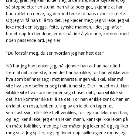
kraftig gråt, jeg kan holde meg til de små, korte klynkene, og
så stoppe etter en stund, han vil ta poenget, skjønne at han
har truffet en nerve, og dermed tenke at hans evner er reelle.
Og jeg vil få han til å tro det, jeg kjeder meg, jeg vil leke, jeg vil
leke med den stygge, feite, synske mannen. I det jeg løfter
hodet opp fra hendene, er det på tide å ytre noe, komme med
noen passende ord. Jeg sier:
“Du forstår meg, du ser hvordan jeg har hatt det.”
Nå har jeg han tenker jeg, nå kjenner han at han har nådd
frem til mitt innerste, men det har han ikke, for han vil ikke vite
hva som befinner seg i mitt innerste. Ingen vil, skal, eller må
vite hva som befinner seg i mitt innerste. Eller i huset mitt. Han
vil ikke vite hva som befinner seg i huset mitt, han vil ikke se
det, han kommer ikke til å se det. For han er ikke synsk, han er
en idiot, en rosa, lubben tulling av en idiot, en taper, et
verdiløst svin, eller ikke helt verdiløs, for jeg kan leke med han,
og jeg liker å leke, jeg er en leken mann, kanskje ikke leken på
en måte folk liker, men jeg liker måten jeg leker på og jeg liker
meg selv. Jeg spiller, og jeg finner opp spillereglene mens jeg