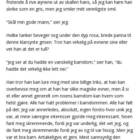
fristende å rive øynene ut av skallen hans, så jeg kan høre han
skrike som en gris, men jeg smiler mitt vennligste smil.
“Skål min gode mann,” sier jeg.
Hvilke tanker beveger seg under den dyp rosa, brede panna til
denne klarsynte grisen. Tror han virkelig på evnene sine eller
vet han at det er tull?
“Jeg ser at du hadde en vanskelig barndom,” sier han, “du
hadde det virkelig ikke lett nei.”
Han tror han kan lure meg med sine billige triks, at han kan
overbevise meg om at han har slike magiske evner, men å si
et eller annet generelt om noens barndom kan hvem som
helst gjøre. Alle har hatt problemer i barndommen. Alle har følt
på det. Jeg var annerledes, absolutt, ingen forsto hvor unik jeg
var, at mine særegne interesser gjorde meg interessant. Noen
fant meg skremmende, fordi jeg var underlig, det vet jeg, og
de fant meg skremmende fordi jeg av og til var hissig. Men jeg
var et bra barn. Antakeligvis et geni. Mest sannsynlig den