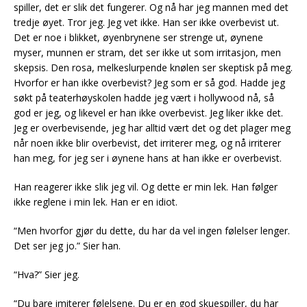
spiller, det er slik det fungerer. Og nå har jeg mannen med det
tredje øyet. Tror jeg. Jeg vet ikke. Han ser ikke overbevist ut.
Det er noe i blikket, øyenbrynene ser strenge ut, øynene
myser, munnen er stram, det ser ikke ut som irritasjon, men
skepsis. Den rosa, melkeslurpende knølen ser skeptisk på meg.
Hvorfor er han ikke overbevist? Jeg som er så god. Hadde jeg
søkt på teaterhøyskolen hadde jeg vært i hollywood nå, så
god er jeg, og likevel er han ikke overbevist. Jeg liker ikke det.
Jeg er overbevisende, jeg har alltid vært det og det plager meg
når noen ikke blir overbevist, det irriterer meg, og nå irriterer
han meg, for jeg ser i øynene hans at han ikke er overbevist.
Han reagerer ikke slik jeg vil. Og dette er min lek. Han følger
ikke reglene i min lek. Han er en idiot.
“Men hvorfor gjør du dette, du har da vel ingen følelser lenger.
Det ser jeg jo.” Sier han.
“Hva?” Sier jeg.
“Du bare imiterer følelsene. Du er en god skuespiller, du har