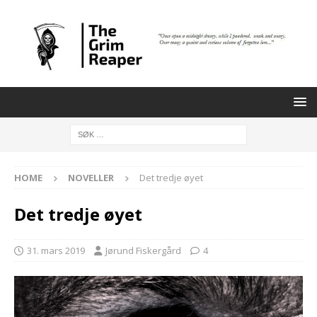
HOME
NOVELLER
Det tredje øyet
Det tredje øyet
31. mars 2019
Jørund Fiskergård
4