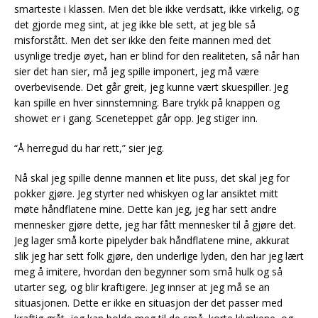
smarteste i klassen. Men det ble ikke verdsatt, ikke virkelig, og
det gjorde meg sint, at jeg ikke ble sett, at jeg ble så
misforstått. Men det ser ikke den feite mannen med det
usynlige tredje øyet, han er blind for den realiteten, så når han
sier det han sier, må jeg spille imponert, jeg må være
overbevisende. Det går greit, jeg kunne vært skuespiller. Jeg
kan spille en hver sinnstemning. Bare trykk på knappen og
showet er i gang. Sceneteppet går opp. Jeg stiger inn.
“Å herregud du har rett,” sier jeg.
Nå skal jeg spille denne mannen et lite puss, det skal jeg for
pokker gjøre. Jeg styrter ned whiskyen og lar ansiktet mitt
møte håndflatene mine. Dette kan jeg, jeg har sett andre
mennesker gjøre dette, jeg har fått mennesker til å gjøre det.
Jeg lager små korte pipelyder bak håndflatene mine, akkurat
slik jeg har sett folk gjøre, den underlige lyden, den har jeg lært
meg å imitere, hvordan den begynner som små hulk og så
utarter seg, og blir kraftigere. Jeg innser at jeg må se an
situasjonen. Dette er ikke en situasjon der det passer med