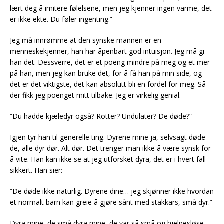
lært deg å imitere følelsene, men jeg kjenner ingen varme, det
er ikke ekte. Du føler ingenting.”
Jeg må innrømme at den synske mannen er en
menneskekjenner, han har åpenbart god intuisjon. Jeg må gi
han det. Dessverre, det er et poeng mindre på meg og et mer
på han, men jeg kan bruke det, for å få han på min side, og
det er det viktigste, det kan absolutt bli en fordel for meg. Så
der fikk jeg poenget mitt tilbake. Jeg er virkelig genial.
“Du hadde kjæledyr også? Rotter? Undulater? De døde?”
Igjen tyr han til generelle ting. Dyrene mine ja, selvsagt døde
de, alle dyr dør. Alt dør. Det trenger man ikke å være synsk for
å vite. Han kan ikke se at jeg utforsket dyra, det er i hvert fall
sikkert. Han sier:
“De døde ikke naturlig. Dyrene dine… jeg skjønner ikke hvordan
et normalt barn kan greie å gjøre sånt med stakkars, små dyr.”
Dyra mine, de små dyra mine, de var så små og hjelpesløse,