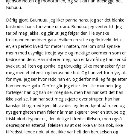
kjedsomheten og monotonien, og så skal han ødelegge det.
Buhuuu.
Dårlig gjort. Buuhuuu. Jeg liker panna hans. Jeg ser det blanke
bakhodet hans forsvinne ut døra. Buhuuu. Jeg venter litt. Jeg
tar på meg jakka, og går ut. Jeg følger den lille synske
trollmannen nedover gata. Hvilken en stille og fin kveld dette
er, en perfekt kveld for møter i natten, mellom små synske
menn med usynlige tredje øyne og mektige overmenn som er
bedre enn dem. Han irriterer meg, han er lavmål og han ser så
svak ut, så liten og spinkel og ubrukelig. Slike mennesker fyller
meg med et intenst og berusende hat. Og han vet for mye, alt
for mye, jeg ser hvor redd han er, og derfor må jeg følge etter
han nedover gata. Derfor går jeg etter den lille mannen. Jeg
forfølger han og han ser meg ikke, men han har sett det han
ikke skal se, han har sett meg skjære over struper, han har
kanskje til og med kjent litt av det jeg føler, kjent på rusen og
nysgjerrigheten man føler når man skjærer over en strupe og
friskt blod drypper ut, den deilige tilfredsstillelsen, men også
depresjonen etterpå, følelsen av at det ikke var bra nok, ikke
tilfredsstillende nok, at det ikke var helt den beruselsen og