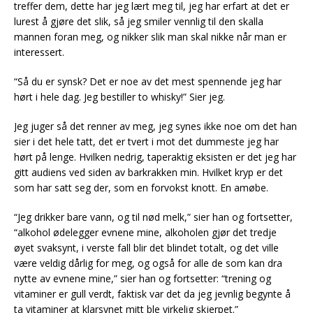
treffer dem, dette har jeg lært meg til, jeg har erfart at det er
lurest å gjøre det slik, så jeg smiler vennlig til den skalla
mannen foran meg, og nikker slik man skal nikke når man er
interessert.
“Så du er synsk? Det er noe av det mest spennende jeg har
hørt i hele dag. Jeg bestiller to whisky!” Sier jeg.
Jeg juger så det renner av meg, jeg synes ikke noe om det han
sier i det hele tatt, det er tvert i mot det dummeste jeg har
hørt på lenge. Hvilken nedrig, taperaktig eksisten er det jeg har
gitt audiens ved siden av barkrakken min. Hvilket kryp er det
som har satt seg der, som en forvokst knott. En amøbe.
“Jeg drikker bare vann, og til nød melk,” sier han og fortsetter,
“alkohol ødelegger evnene mine, alkoholen gjør det tredje
øyet svaksynt, i verste fall blir det blindet totalt, og det ville
være veldig dårlig for meg, og også for alle de som kan dra
nytte av evnene mine,” sier han og fortsetter: “trening og
vitaminer er gull verdt, faktisk var det da jeg jevnlig begynte å
ta vitaminer at klarsynet mitt ble virkelig skjerpet.”