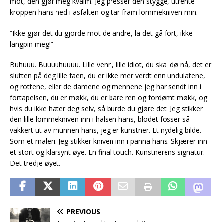
mot, den gjør meg kvalm. Jeg presser den stygge, utrente
kroppen hans ned i asfalten og tar fram lommekniven min.
“Ikke gjør det du gjorde mot de andre, la det gå fort, ikke
langpin meg!”
Buhuuu. Buuuuhuuuu. Lille venn, lille idiot, du skal dø nå, det er
slutten på deg lille faen, du er ikke mer verdt enn undulatene,
og rottene, eller de damene og mennene jeg har sendt inn i
fortapelsen, du er møkk, du er bare ren og fordømt møkk, og
hvis du ikke hater deg selv, så burde du gjøre det. Jeg stikker
den lille lommekniven inn i halsen hans, blodet fosser så
vakkert ut av munnen hans, jeg er kunstner. Et nydelig bilde.
Som et maleri. Jeg stikker kniven inn i panna hans. Skjærer inn
et stort og klarsynt øye. En final touch. Kunstnerens signatur.
Det tredje øyet.
PREVIOUS