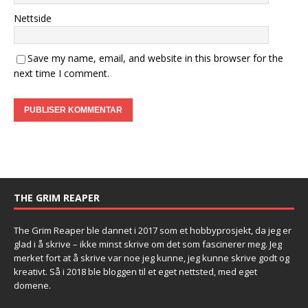
Nettside
Save my name, email, and website in this browser for the
next time I comment.
THE GRIM REAPER
The Grim Reaper ble dannet i 2017 som et hobbyprosjekt, da jeg er
glad i å skrive – ikke minst skrive om det som fascinerer meg. Jeg
merket fort at å skrive var noe jeg kunne, jeg kunne skrive godt og
kreativt. Så i 2018 ble bloggen til et eget nettsted, med eget
domene.