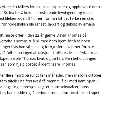
tykker fra Millers kropp i plastikkposer og oppbevarte dem i
et Soilex for å koke de resterende levningene og renset
med blekemiddel i 24 timer, før han lot det tørke i en uke.
 før hodeskallen ble renset, lakkert og dekket av emalje.
sitt neste offer – den 22 år gamle David Thomas på
ertalte Thomas til å bli med ham hjem for å ta noen
 penger hvis han ville la seg fotografere. Dahmer fortalte
å følte han ingen attraksjon til offeret. Men i frykt for at
 dopet, så ble Thomas kvalt og partert. Han beholdt ingen
sen som hjalp politiet å identifisere Thomas.
hmer flere mord på rundt fem måneder, men mellom oktober
em tilfeller ha forsøkt å få menn til å bli med ham hjem. I
ngst og depresjon knyttet til sin seksualitet, hans
ter, han hadde også perioder med selvmordstanker i løpet