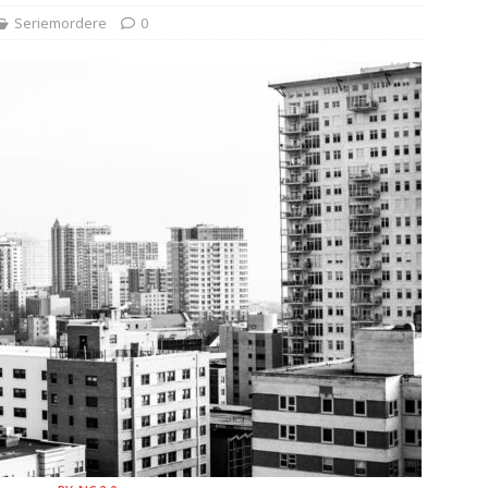
tle – sannheten bak H.H. Holmes’ beryktede dødslabyrint
Seriemordere
0