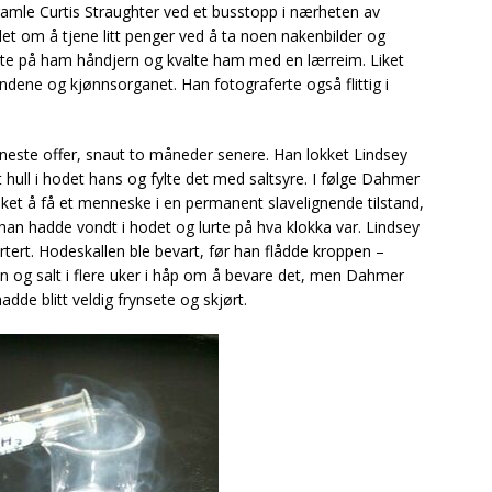
amle Curtis Straughter ved et busstopp i nærheten av
budet om å tjene litt penger ved å ta noen nakenbilder og
tte på ham håndjern og kvalte ham med en lærreim. Liket
ndene og kjønnsorganet. Han fotograferte også flittig i
 neste offer, snaut to måneder senere. Han lokket Lindsey
 et hull i hodet hans og fylte det med saltsyre. I følge Dahmer
et å få et menneske i en permanent slavelignende tilstand,
t han hadde vondt i hodet og lurte på hva klokka var. Lindsey
artert. Hodeskallen ble bevart, før han flådde kroppen –
nn og salt i flere uker i håp om å bevare det, men Dahmer
dde blitt veldig frynsete og skjørt.