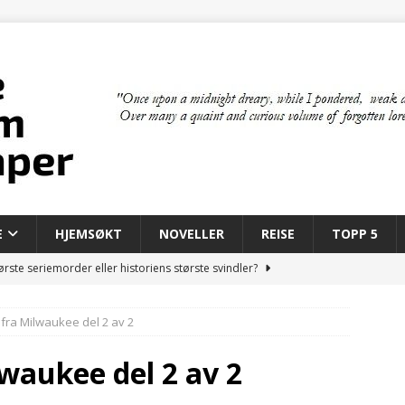
E
HJEMSØKT
NOVELLER
REISE
TOPP 5
rste seriemorder eller historiens største svindler?
fra Milwaukee del 2 av 2
 bygde den moderne mafiaen
MAFIA
il New York: Mafiaens første år i Amerika
MAFIA
waukee del 2 av 2
om skapte kunstige mennesker
FILM & TV