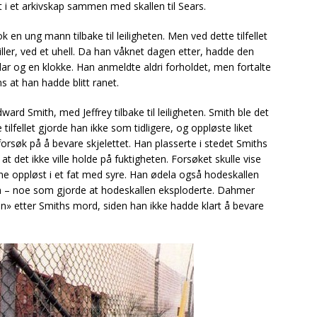
 i et arkivskap sammen med skallen til Sears.
en ung mann tilbake til leiligheten. Men ved dette tilfellet
ller, ved et uhell. Da han våknet dagen etter, hadde den
ar og en klokke. Han anmeldte aldri forholdet, men fortalte
 at han hadde blitt ranet.
ard Smith, med Jeffrey tilbake til leiligheten. Smith ble det
tilfellet gjorde han ikke som tidligere, og oppløste liket
forsøk på å bevare skjelettet. Han plasserte i stedet Smiths
at det ikke ville holde på fuktigheten. Forsøket skulle vise
gene oppløst i et fat med syre. Han ødela også hodeskallen
nen – noe som gjorde at hodeskallen eksploderte. Dahmer
ten» etter Smiths mord, siden han ikke hadde klart å bevare