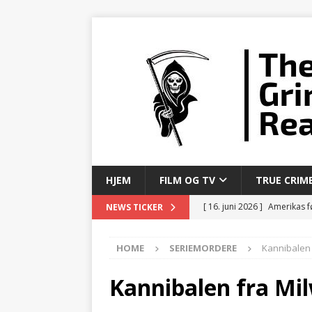
HJEM
FILM OG TV
TRUE CRIM
[ 16. juni 2026 ]
Amerikas fø
NEWS TICKER
SERIEMORDERE
HOME
SERIEMORDERE
Kannibalen 
[ 6. juni 2026 ]
Mannen som
[ 3. juni 2026 ]
Fra Sicilia t
Kannibalen fra Mil
[ 1. juni 2026 ]
Selskapet s