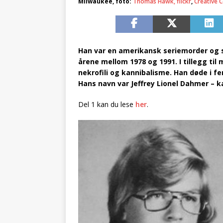
Milwaukee, foto:
Thomas Hawk, flickr
,
Creative 
Han var en amerikansk seriemorder og se
årene mellom 1978 og 1991. I tillegg til 
nekrofili og kannibalisme. Han døde i fen
Hans navn var Jeffrey Lionel Dahmer – k
Del 1 kan du lese
her
.