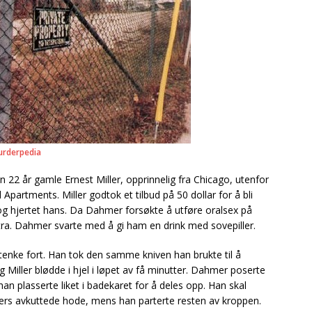
rderpedia
2 år gamle Ernest Miller, opprinnelig fra Chicago, utenfor
Apartments. Miller godtok et tilbud på 50 dollar for å bli
g hjertet hans. Da Dahmer forsøkte å utføre oralsex på
kstra. Dahmer svarte med å gi ham en drink med sovepiller.
tenke fort. Han tok den samme kniven han brukte til å
og Miller blødde i hjel i løpet av få minutter. Dahmer poserte
an plasserte liket i badekaret for å deles opp. Han skal
llers avkuttede hode, mens han parterte resten av kroppen.