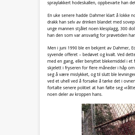
spraylakkert hodeskallen, oppbevarte han det
En uke senere hadde Dahmer klart å lokke nok 
drakk han selv av drinken blandet med sovepi
unge mannen stjålet noen klesplagg, 300 doll
han den som var ansvarlig for prøvetiden hans
Men i juni 1990 ble en bekjent av Dahmer, Edw
syvende offeret – bedøvet og kvalt. Ved dette 
med en gang, eller benyttet blekemiddel i et 
skjelett i fryseren for flere måneder i håp om 
seg å være mislykket, og til slutt ble levnin
ved et uhell ved å forsøke å tørke det i ov
fortalte senere politiet at han følte seg «råt
noen deler av kroppen hans.