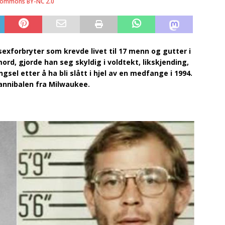
Commons BY-NC 2.0
xforbryter som krevde livet til 17 menn og gutter i
mord, gjorde han seg skyldig i voldtekt, likskjending,
gsel etter å ha bli slått i hjel av en medfange i 1994.
annibalen fra Milwaukee.