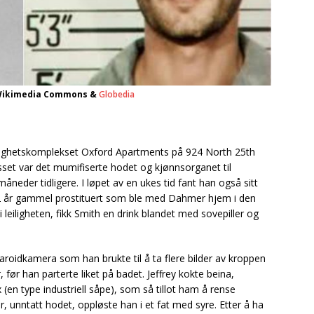
Wikimedia Commons &
Globedia
ilighetskomplekset Oxford Apartments på 924 North 25th
asset var det mumifiserte hodet og kjønnsorganet til
eder tidligere. I løpet av en ukes tid fant han også sitt
32 år gammel prostituert som ble med Dahmer hjem i den
 i leiligheten, fikk Smith en drink blandet med sovepiller og
aroidkamera som han brukte til å ta flere bilder av kroppen
er, før han parterte liket på badet. Jeffrey kokte beina,
(en type industriell såpe), som så tillot ham å rense
r, unntatt hodet, oppløste han i et fat med syre. Etter å ha