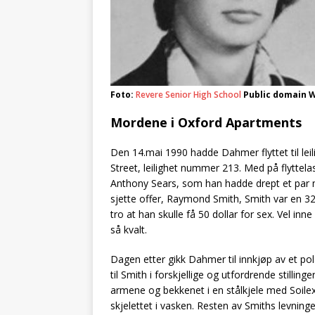
Foto:
Revere Senior High School
Public domain 
Mordene i Oxford Apartments
Den 14.mai 1990 hadde Dahmer flyttet til le
Street, leilighet nummer 213. Med på flyttel
Anthony Sears, som han hadde drept et par mån
sjette offer, Raymond Smith, Smith var en 
tro at han skulle få 50 dollar for sex. Vel inne
så kvalt.
Dagen etter gikk Dahmer til innkjøp av et pol
til Smith i forskjellige og utfordrende stilling
armene og bekkenet i en stålkjele med Soilex 
skjelettet i vasken. Resten av Smiths levninge