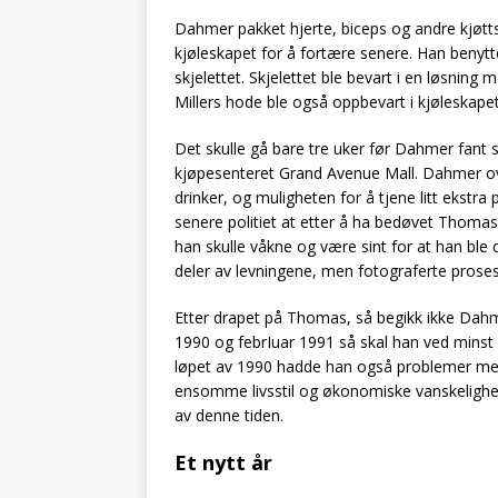
Dahmer pakket hjerte, biceps og andre kjøtts
kjøleskapet for å fortære senere. Han benytt
skjelettet. Skjelettet ble bevart i en løsning 
Millers hode ble også oppbevart i kjøleskapet
Det skulle gå bare tre uker før Dahmer fant 
kjøpesenteret Grand Avenue Mall. Dahmer ov
drinker, og muligheten for å tjene litt ekstra
senere politiet at etter å ha bedøvet Thomas, f
han skulle våkne og være sint for at han ble
deler av levningene, men fotograferte proses
Etter drapet på Thomas, så begikk ikke Da
1990 og febrIuar 1991 så skal han ved minst f
løpet av 1990 hadde han også problemer med a
ensomme livsstil og økonomiske vanskelighe
av denne tiden.
Et nytt år