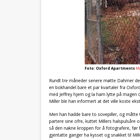
Foto: Oxford Apartments
Mu
Rundt tre måneder senere møtte Dahmer den 2
en bokhandel bare et par kvartaler fra Oxford 
med Jeffrey hjem og la ham lytte på magen o
Miller ble han informert at det ville koste e
Men han hadde bare to sovepiller, og måtte 
partere sine ofre, kuttet Millers halspulsåre 
så den nakne kroppen for å fotografere, før h
gjentatte ganger ha kysset og snakket til Mi