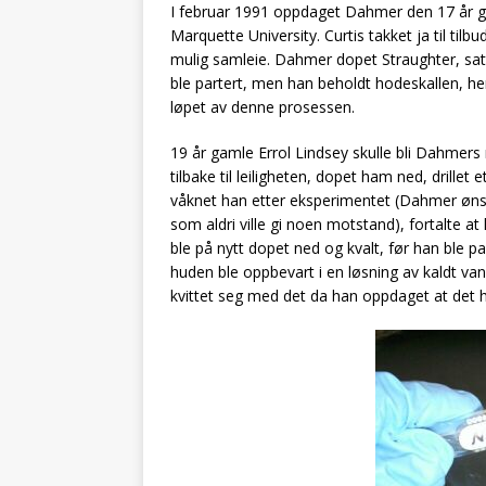
I februar 1991 oppdaget Dahmer den 17 år g
Marquette University. Curtis takket ja til til
mulig samleie. Dahmer dopet Straughter, sa
ble partert, men han beholdt hodeskallen, he
løpet av denne prosessen.
19 år gamle Errol Lindsey skulle bli Dahmers
tilbake til leiligheten, dopet ham ned, drillet
våknet han etter eksperimentet (Dahmer ønsk
som aldri ville gi noen motstand), fortalte a
ble på nytt dopet ned og kvalt, før han ble p
huden ble oppbevart i en løsning av kaldt va
kvittet seg med det da han oppdaget at det ha